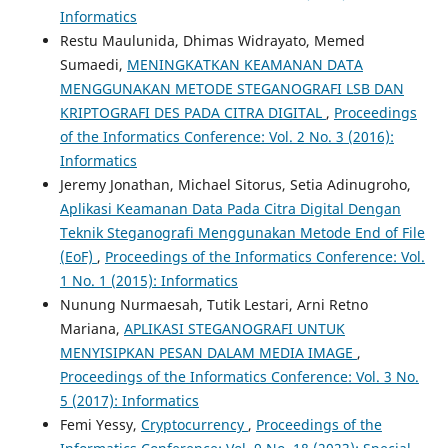
Informatics
Restu Maulunida, Dhimas Widrayato, Memed
Sumaedi,
MENINGKATKAN KEAMANAN DATA
MENGGUNAKAN METODE STEGANOGRAFI LSB DAN
KRIPTOGRAFI DES PADA CITRA DIGITAL
,
Proceedings
of the Informatics Conference: Vol. 2 No. 3 (2016):
Informatics
Jeremy Jonathan, Michael Sitorus, Setia Adinugroho,
Aplikasi Keamanan Data Pada Citra Digital Dengan
Teknik Steganografi Menggunakan Metode End of File
(EoF)
,
Proceedings of the Informatics Conference: Vol.
1 No. 1 (2015): Informatics
Nunung Nurmaesah, Tutik Lestari, Arni Retno
Mariana,
APLIKASI STEGANOGRAFI UNTUK
MENYISIPKAN PESAN DALAM MEDIA IMAGE
,
Proceedings of the Informatics Conference: Vol. 3 No.
5 (2017): Informatics
Femi Yessy,
Cryptocurrency
,
Proceedings of the