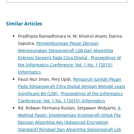
Similar Articles
Pradhipta Ramadhinara H, M. Khoirul Anam, Danna
Saputra,
Penyembunyian Pesan Dengan
Menggunakan Steganografi LSB Dan Algoritma
Enkripsi Serpent Pada Citra Digital
,
Proceedings of
the Informatics Conference: Vol. 1 No. 1 (2015):
Informatics
Fauzi Nur Iman, Fery Updi,
Pengaruh Jumlah Pesan
Pada Steganografi Citra Digital dengan Metode Least
Significant Bit (LSB)
,
Proceedings of the Informatics
Conference: Vol. 1 No. 1 (2015): Informatics
Rd. Ridwan Permana Ruslan, Setyawan Widyarto,
A
Method Paper: Implementasi Kriptografi Untuk File
Dengan Algoritma Aes (Advanced Encryption
Standard) Rijndael Dan Algoritma Steganografi Lsb