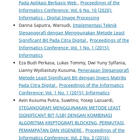
Pada Aplikasi Berbasis Web
,
Proceedings of the
Informatics Conference: Vol. 6 No. 10 (2020):
Informatics - Digital Image Processing
Danna Saputra, Warsudi,
Implementasi Teknik
Steganografi dengan Menggunakan Metode Least
Significant Bit Pada Citra Digital
,
Proceedings of the
Informatics Conference: Vol. 1 No. 1 (2015):
Informatics
Eza Budi Perkasa, Lukas Tommy, Dwi Yuny Sylfania,
Lianny Wydiastuty Kusuma,
Penerapan Steganografi
Metode Least Significant Bit dengan Invers Matriks
Pada Citra Digital
,
Proceedings of the Informatics
Conference: Vol. 1 No. 1 (2015): Informatics
Avin Kusuma Putra, Suwitno, Yosep Lazuardi,
STEGANOGRAFI MENGGUNAKAN METODE LEAST
SIGNIFICANT BIT (LSB) DENGAN KOMBINASI
ALGORITMA KRIPTOGRAFI BLOCKING, PERMUTASI,
PEMAMPATAN DAN VIGENERE
,
Proceedings of the
Informatics Conference: Vol. 2 No. 3 (2016):