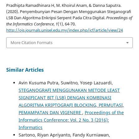
Pradhipta Ramadhinara H, M. Khoirul Anam, & Danna Saputra.
(2020). Penyembunyian Pesan Dengan Menggunakan Steganografi
LSB Dan Algoritma Enkripsi Serpent Pada Citra Digital.
Proceedings of
the Informatics Conference
,
1
(1), 64-70.
http://ojs.journals.unisel.edu.my/index.php/icf/article/view/24
More Citation Formats
Similar Articles
Avin Kusuma Putra, Suwitno, Yosep Lazuardi,
STEGANOGRAFI MENGGUNAKAN METODE LEAST
SIGNIFICANT BIT (LSB) DENGAN KOMBINASI
ALGORITMA KRIPTOGRAFI BLOCKING, PERMUTASI,
PEMAMPATAN DAN VIGENERE
,
Proceedings of the
Informatics Conference: Vol. 2 No. 3 (2016):
Informatics
Sartono, Riyan Apriyanto, Fandy Kurniawan,