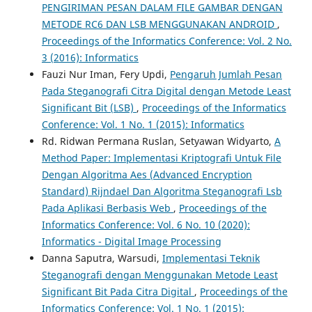
PENGIRIMAN PESAN DALAM FILE GAMBAR DENGAN
METODE RC6 DAN LSB MENGGUNAKAN ANDROID
,
Proceedings of the Informatics Conference: Vol. 2 No.
3 (2016): Informatics
Fauzi Nur Iman, Fery Updi,
Pengaruh Jumlah Pesan
Pada Steganografi Citra Digital dengan Metode Least
Significant Bit (LSB)
,
Proceedings of the Informatics
Conference: Vol. 1 No. 1 (2015): Informatics
Rd. Ridwan Permana Ruslan, Setyawan Widyarto,
A
Method Paper: Implementasi Kriptografi Untuk File
Dengan Algoritma Aes (Advanced Encryption
Standard) Rijndael Dan Algoritma Steganografi Lsb
Pada Aplikasi Berbasis Web
,
Proceedings of the
Informatics Conference: Vol. 6 No. 10 (2020):
Informatics - Digital Image Processing
Danna Saputra, Warsudi,
Implementasi Teknik
Steganografi dengan Menggunakan Metode Least
Significant Bit Pada Citra Digital
,
Proceedings of the
Informatics Conference: Vol. 1 No. 1 (2015):