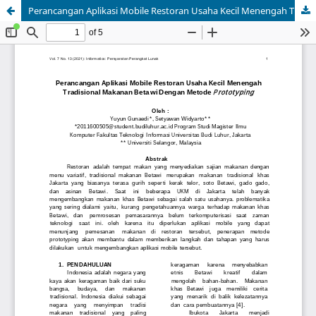
Perancangan Aplikasi Mobile Restoran Usaha Kecil Menengah TradisionalMakanan Betawi DenganMetodePrototyping